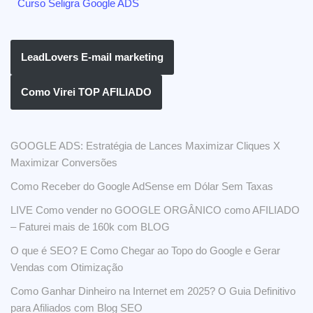
Curso Seligra Google ADS
LeadLovers E-mail marketing
Como Virei TOP AFILIADO
GOOGLE ADS: Estratégia de Lances Maximizar Cliques X
Maximizar Conversões
Como Receber do Google AdSense em Dólar Sem Taxas
LIVE Como vender no GOOGLE ORGÂNICO como AFILIADO
– Faturei mais de 160k com BLOG
O que é SEO? E Como Chegar ao Topo do Google e Gerar
Vendas com Otimização
Como Ganhar Dinheiro na Internet em 2025? O Guia Definitivo
para Afiliados com Blog SEO